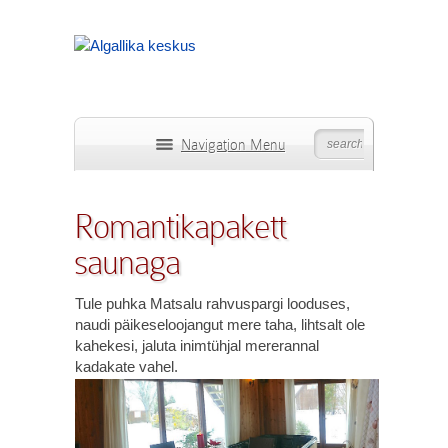
Navigation Menu
Romantikapakett
saunaga
Tule puhka Matsalu rahvuspargi looduses,
naudi päikeseloojangut mere taha, lihtsalt ole
kahekesi, jaluta inimtühjal mererannal
kadakate vahel.