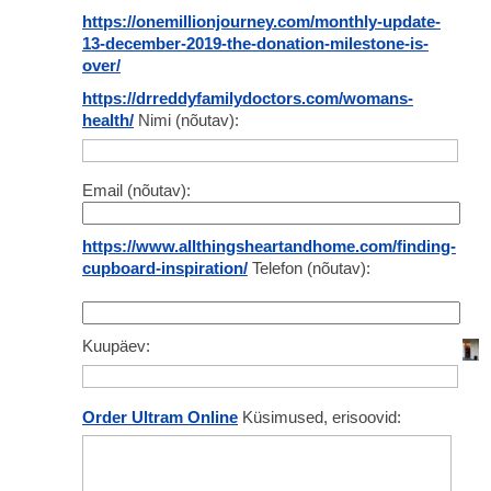
https://onemillionjourney.com/monthly-update-
13-december-2019-the-donation-milestone-is-
over/
https://drreddyfamilydoctors.com/womans-
health/
Nimi (nõutav):
Email (nõutav):
https://www.allthingsheartandhome.com/finding-
cupboard-inspiration/
Telefon (nõutav):
Kuupäev:
Order Ultram Online
Küsimused, erisoovid: