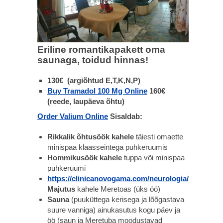
Eriline romantikapakett oma
saunaga, toidud hinnas!
130€ (argiõhtud E,T,K,N,P)
Buy Tramadol 100 Mg Online
160€
(reede, laupäeva õhtu)
Order Valium Online
Sisaldab:
Rikkalik õhtusöök kahele
täiesti omaette
minispaa klaasseintega puhkeruumis
Hommikusöök kahele
tuppa või minispaa
puhkeruumi
https://clinicanovogama.com/neurologia/
Majutus
kahele Meretoas (üks öö)
Sauna
(puuküttega kerisega ja lõõgastava
suure vanniga) ainukasutus kogu päev ja
öö (saun ja Meretuba moodustavad