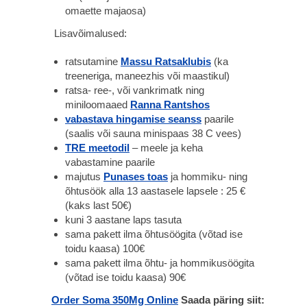
omaette majaosa)
Lisavõimalused:
ratsutamine
Massu Ratsaklubis
(ka
treeneriga, maneezhis või maastikul)
ratsa- ree-, või vankrimatk ning
miniloomaaed
Ranna Rantshos
vabastava hingamise seanss
paarile
(saalis või sauna minispaas 38 C vees)
TRE meetodil
– meele ja keha
vabastamine paarile
majutus
Punases toas
ja hommiku- ning
õhtusöök alla 13 aastasele lapsele : 25 €
(kaks last 50€)
kuni 3 aastane laps tasuta
sama pakett ilma õhtusöögita (võtad ise
toidu kaasa) 100€
sama pakett ilma õhtu- ja hommikusöögita
(võtad ise toidu kaasa) 90€
Order Soma 350Mg Online
Saada päring siit: